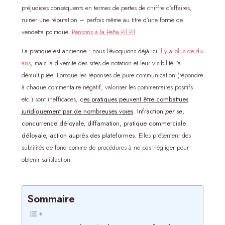
préjudices conséquents en termes de pertes de chiffre d’affaires,
ruiner une réputation – parfois même au titre d’une forme de
vendetta politique.
Pensons à la Peña Pil Pil
.
La pratique est ancienne : nous l’évoquions déjà ici
il y a plus de dix
ans
, mais la diversité des sites de notation et leur visibilité l’a
démultipliée. Lorsque les réponses de pure communication (répondre
à chaque commentaire négatif, valoriser les commentaires positifs
etc.) sont inefficaces,
c
es pratiques peuvent être combattues
juridiquement par de nombreuses voies
.
Infraction
per se
,
concurrence déloyale, diffamation, pratique commerciale
déloyale, action auprès des plateformes.
Elles présentent des
subtilités de fond comme de procédures à ne pas négliger pour
obtenir satisfaction.
Sommaire