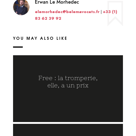
Erwan Le Morhedec
elemorhedec@belemavocats.fr
|
+33 (1)
83 62 39 92
YOU MAY ALSO LIKE
Free : la tromperie,
elle, a un prix