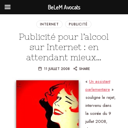
BeLeM Avocats
INTERNET
PUBLICITÉ
Publicité pour l’alcool
sur Internet : en
attendant mieux…
11 JUILLET 2008
SHARE
«
Un assistant
parlementaire
»
souligne le rejet,
intervenu dans
la soirée du 9
juillet 2008,