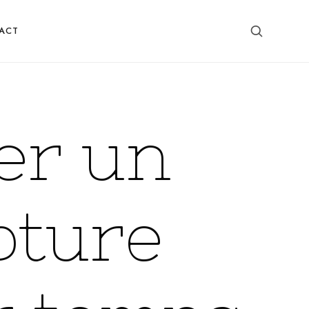
ACT
er un
pture