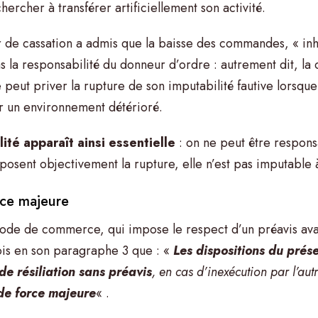
rcher à transférer artificiellement son activité.
r de cassation a admis que la baisse des commandes, « in
s la responsabilité du donneur d’ordre : autrement dit, la
le peut priver la rupture de son imputabilité fautive lorsqu
ir un environnement détérioré.
ité apparaît ainsi essentielle
: on ne peut être respons
posent objectivement la rupture, elle n’est pas imputable 
rce majeure
 Code de commerce, qui impose le respect d’un préavis ava
fois en son paragraphe 3 que : «
Les dispositions du prése
de résiliation sans préavis
, en cas d’inexécution par l’aut
de force majeure
« .