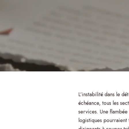
et
son
réseau
L’instabilité dans le d
vous
échéance, tous les secte
services. Une flambée 
logistiques pourraient
accompagnent
dirigeants à couper trè