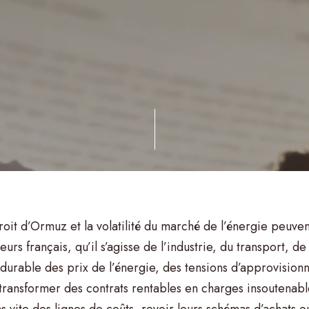
étroit d’Ormuz et la volatilité du marché de l’énergie peuve
urs français, qu’il s’agisse de l’industrie, du transport, de
durable des prix de l’énergie, des tensions d’approvisio
 transformer des contrats rentables en charges insoutenabl
s vite des lignes de coûts, revoir leurs schémas d’achats o