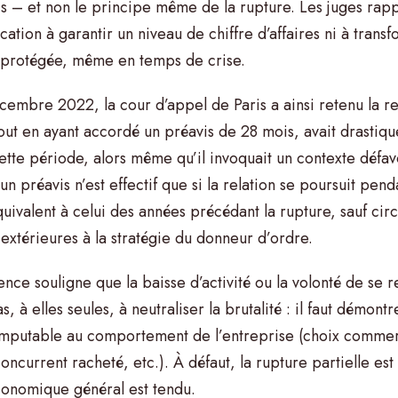
vis – et non le principe même de la rupture. Les juges rap
cation à garantir un niveau de chiffre d’affaires ni à trans
protégée, même en temps de crise.
cembre 2022, la cour d’appel de Paris a ainsi retenu la re
out en ayant accordé un préavis de 28 mois, avait drastiqu
e période, alors même qu’il invoquait un contexte défavo
 un préavis n’est effectif que si la relation se poursuit pend
uivalent à celui des années précédant la rupture, sauf cir
xtérieures à la stratégie du donneur d’ordre.
ce souligne que la baisse d’activité ou la volonté de se r
, à elles seules, à neutraliser la brutalité : il faut démont
mputable au comportement de l’entreprise (choix commer
concurrent racheté, etc.). À défaut, la rupture partielle est
conomique général est tendu.