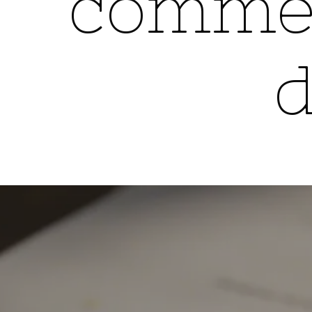
commer
justice
d
|
Erwan
Le
Morhedec