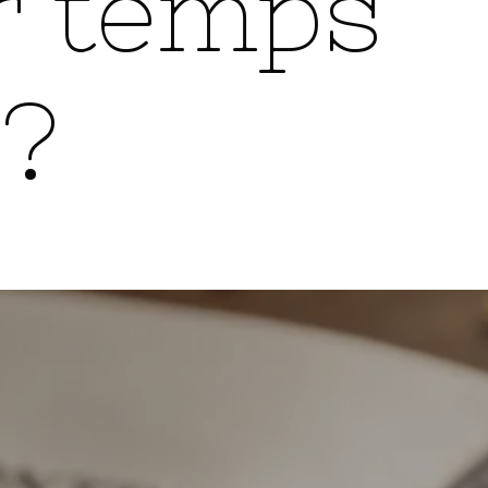
r temps
 ?