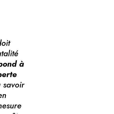
oit
talité
pond à
perte
à savoir
en
 mesure