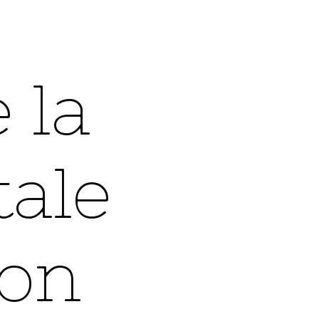
e
 la
tale
ion