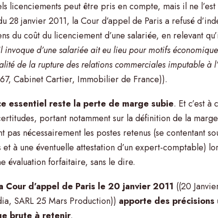
els licenciements peut être pris en compte, mais il ne l’es
du 28 janvier 2011, la Cour d’appel de Paris a refusé d’in
ns du coût du licenciement d’une salariée, en relevant qu’
il invoque d’une salariée ait eu lieu pour motifs économiques
lité de la rupture des relations commerciales imputable à l
67, Cabinet Cartier, Immobilier de France)).
e essentiel reste la perte de marge subie
. Et c’est à
ertitudes, portant notamment sur la définition de la marge à
ent pas nécessairement les postes retenus (se contentant s
t à une éventuelle attestation d’un expert-comptable) lor
 évaluation forfaitaire, sans le dire.
la Cour d’appel de Paris le 20 janvier 2011
((20 Janvie
dia, SARL 25 Mars Production))
apporte des précisions u
ge brute à retenir
.