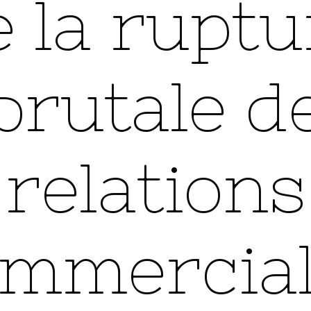
e la ruptu
brutale d
relations
mmercia