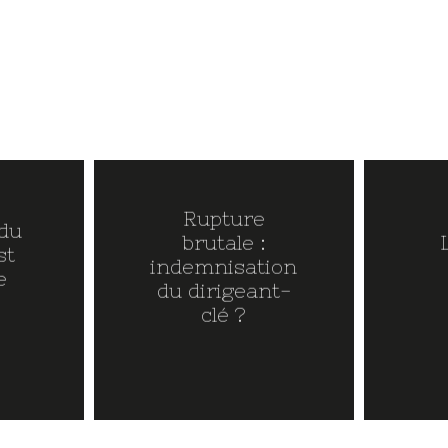
E
Rupture
 du
brutale :
st
indemnisation
e
du dirigeant-
clé ?