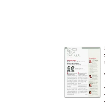
et
son
réseau
vous
accompagnent