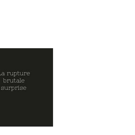
La rupture
brutale
surprise