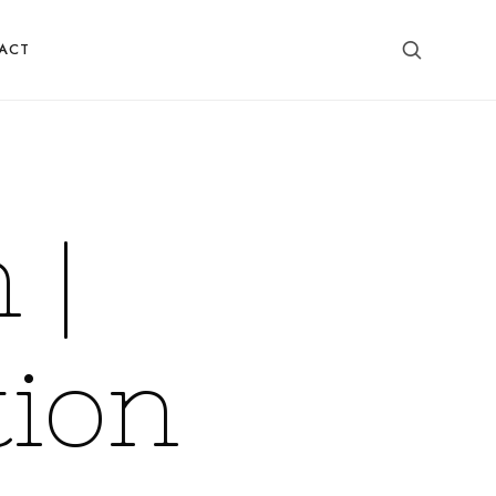
ACT
 |
tion