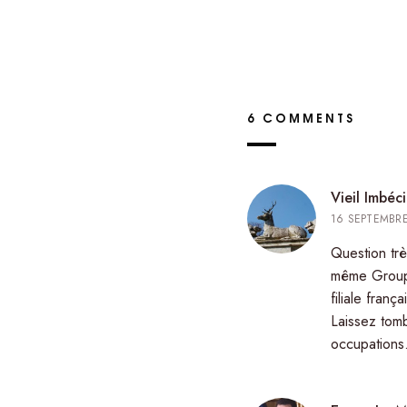
6 COMMENTS
Vieil Imbéci
16 SEPTEMBRE
Question trè
même Groupe 
filiale fran
Laissez tomb
occupation