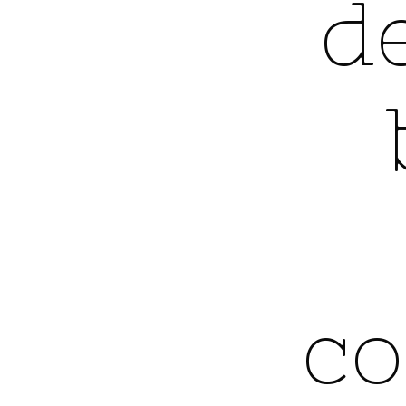
d
justice
|
Erwan
Le
co
Morhedec