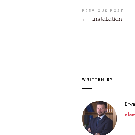
PREVIOUS POST
←
Installation
WRITTEN BY
Erw
ele