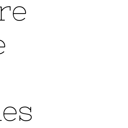
re
e
les