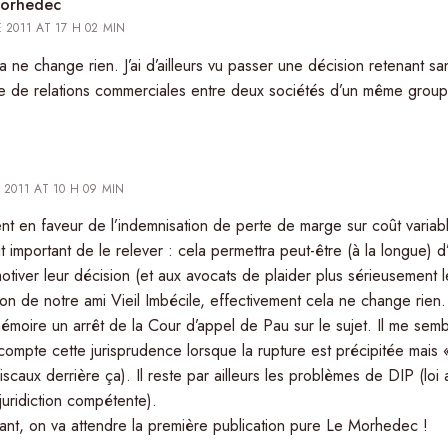
Morhedec
 2011 AT 17 H 02 MIN
 ne change rien. J’ai d’ailleurs vu passer une décision retenant sans
re de relations commerciales entre deux sociétés d’un même group
 2011 AT 10 H 09 MIN
 en faveur de l’indemnisation de perte de marge sur coût variable
t important de le relever : cela permettra peut-être (à la longue) d’
tiver leur décision (et aux avocats de plaider plus sérieusement l
ion de notre ami Vieil Imbécile, effectivement cela ne change rien
émoire un arrêt de la Cour d’appel de Pau sur le sujet. Il me semb
ompte cette jurisprudence lorsque la rupture est précipitée mais « 
iscaux derrière ça). Il reste par ailleurs les problèmes de DIP (loi 
juridiction compétente).
ant, on va attendre la première publication pure Le Morhedec !