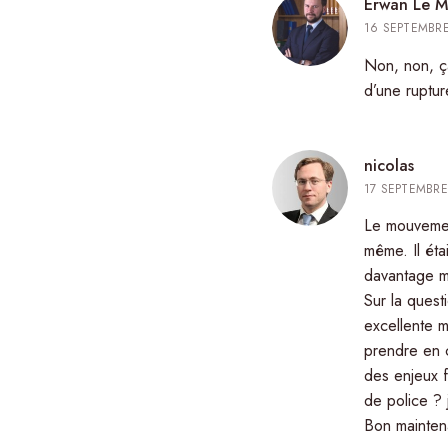
Erwan Le 
16 SEPTEMBRE
Non, non, ça
d’une ruptu
nicolas
17 SEPTEMBRE
Le mouvement
même. Il étai
davantage mo
Sur la quest
excellente m
prendre en c
des enjeux f
de police ? 
Bon mainten