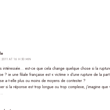
le
 2011 AT 16 H 50 MIN
s intéressée… est-ce que cela change quelque chose si la rupture 
? ie une filiale française est « victime » d’une rupture de la part d
çaise a-t-elle plus ou moins de moyens de contester ?
er si la réponse est trop longue ou trop complexe, j’imagine que 
s…