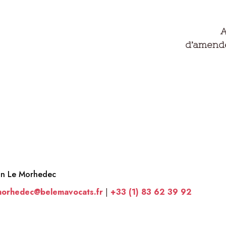
A
d’amende
an Le Morhedec
morhedec@belemavocats.fr
|
+33 (1) 83 62 39 92