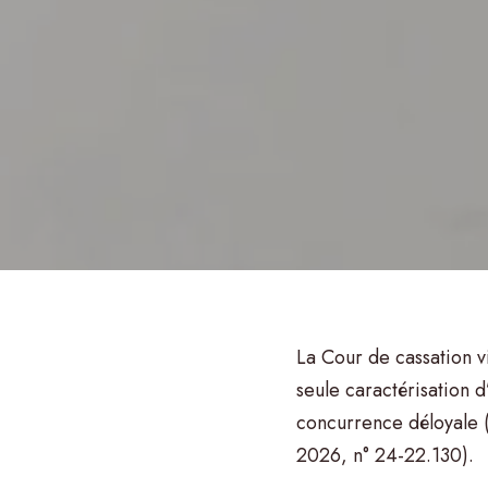
et
son
réseau
La Cour de cassation vi
vous
seule caractérisation d
concurrence déloyale 
2026, n° 24-22.130).
accompagnent