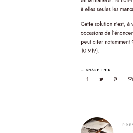
en la matière : le non-
à elles seules les man
Cette solution n’est, à
occasions de l’énonce
peut citer notamment C
10.919).
SHARE THIS
PRE
←