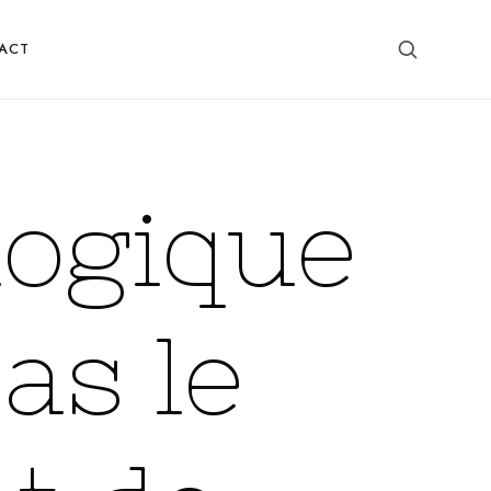
ACT
logique
as le