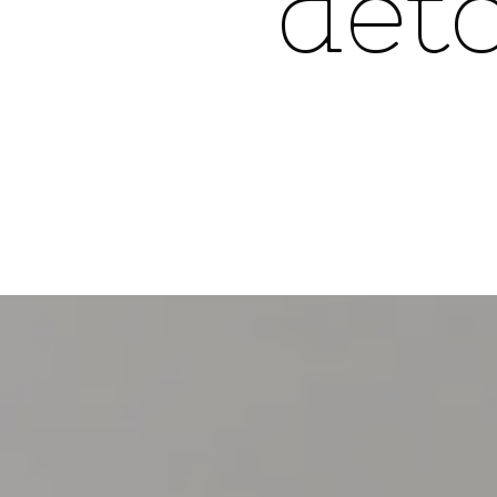
dét
justice
|
Erwan
Le
Morhedec