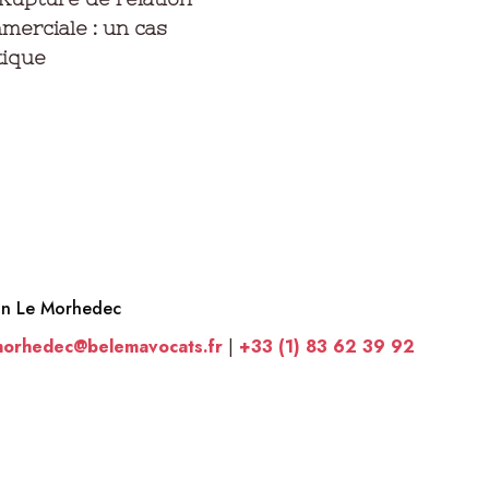
merciale : un cas
tique
an Le Morhedec
morhedec@belemavocats.fr
|
+33 (1) 83 62 39 92