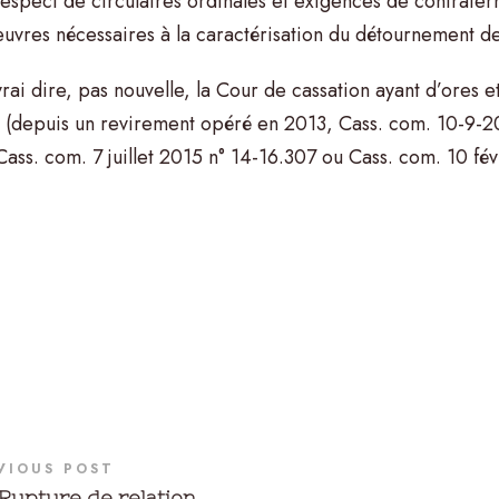
respect de circulaires ordinales et exigences de confratern
œuvres nécessaires à la caractérisation du détournement de 
 vrai dire, pas nouvelle, la Cour de cassation ayant d’ores e
r (depuis un revirement opéré en 2013, Cass. com. 10-9-2
ass. com. 7 juillet 2015 n° 14-16.307 ou Cass. com. 10 fév
VIOUS POST
Rupture de relation