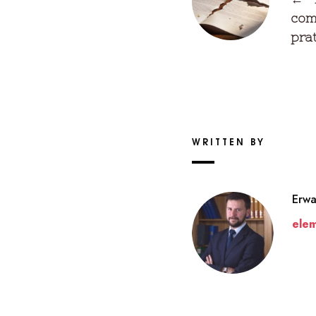
com
pra
WRITTEN BY
Erw
ele