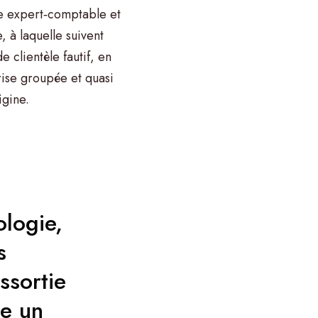
ne expert‑comptable et
, à laquelle suivent
 clientèle fautif, en
rise groupée et quasi
igine.
logie,
s
ssortie
ue un