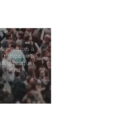
ass-action à
 française :
est (presque)
parti