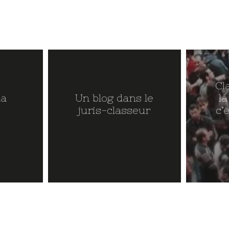
E
Cl
la
Un blog dans le
la
juris-classeur
c’